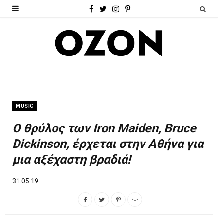
F
T
I
P
a
w
n
i
c
i
s
n
e
t
t
t
b
t
a
e
o
e
g
r
MUSIC
o
r
r
e
Ο θρύλος των Iron Maiden, Bruce
k
a
s
Dickinson, έρχεται στην Αθήνα για
m
t
μια αξέχαστη βραδιά!
31.05.19