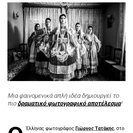
Μια φαινομενικά απλή ιδέα δημιουργεί το
πιο
δραματικό φωτογραφικό αποτέλεσμα
!
Έλληνας φωτογράφος
Γιώργος Τατάκης
, στο