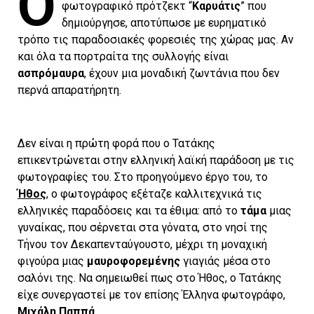
Ο
φωτογραφικό πρότζεκτ “
Καρυάτις
” που
δημιούργησε, αποτύπωσε με ευρηματικό
τρόπο τις παραδοσιακές φορεσιές της χώρας μας. Αν
και όλα τα πορτραίτα της συλλογής είναι
ασπρόμαυρα
, έχουν μια μοναδική ζωντάνια που δεν
περνά απαρατήρητη.
Δεν είναι η πρώτη φορά που ο Τατάκης
επικεντρώνεται στην ελληνική λαϊκή παράδοση με τις
φωτογραφίες του. Στο προηγούμενο έργο του, το
Ήθος
, ο φωτογράφος εξέταζε καλλιτεχνικά τις
ελληνικές παραδόσεις και τα έθιμα: από το
τάμα
μιας
γυναίκας, που σέρνεται στα γόνατα, στο νησί της
Τήνου τον Δεκαπενταύγουστο, μέχρι τη μοναχική
φιγούρα μιας
μαυροφορεμένης
γιαγιάς μέσα στο
σαλόνι της. Να σημειωθεί πως στο Ήθος, ο Τατάκης
είχε συνεργαστεί με τον επίσης Έλληνα φωτογράφο,
Μιχάλη Παππά
.