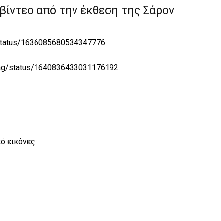
βίντεο από την έκθεση της Σάρον
/status/1636085680534347776
_mag/status/1640836433031176192
ό εικόνες