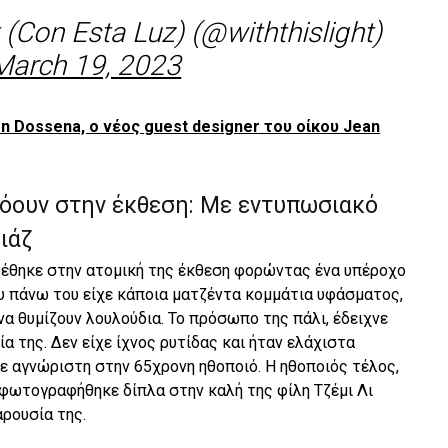
 (Con Esta Luz) (@withthislight)
March 19, 2023
ien Dossena, o νέος guest designer του οίκου Jean
τόουν στην έκθεση: Με εντυπωσιακό
ιάζ
έθηκε στην ατομική της έκθεση φορώντας ένα υπέροχο
υ πάνω του είχε κάποια ματζέντα κομμάτια υφάσματος,
α θυμίζουν λουλούδια. Το πρόσωπο της πάλι, έδειχνε
α της. Δεν είχε ίχνος ρυτίδας και ήταν ελάχιστα
ε αγνώριστη στην 65χρονη ηθοποιό. Η ηθοποιός τέλος,
 φωτογραφήθηκε δίπλα στην καλή της φίλη Τζέμι Λι
αρουσία της.