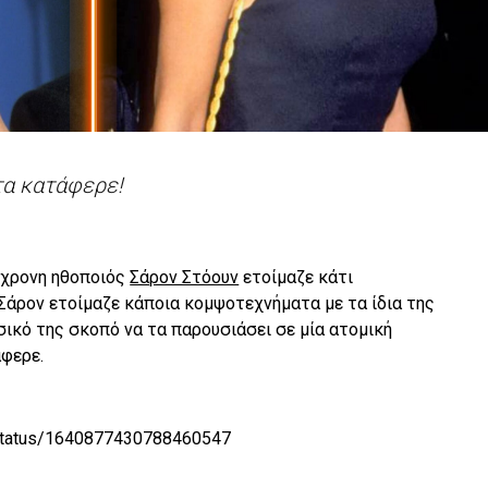
τα κατάφερε!
65χρονη ηθοποιός
Σάρον Στόουν
ετοίμαζε κάτι
η Σάρον ετοίμαζε κάποια κομψοτεχνήματα με τα ίδια της
σικό της σκοπό να τα παρουσιάσει σε μία ατομική
άφερε.
_/status/1640877430788460547