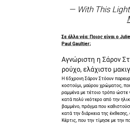
— With This Light
Σε άλλα νέα: Ποιος είναι ο Jul
Paul Gaultier;
Αγνώριστη η Σάρον Σ
ρούχο, ελάχιστο μακιγ
Η 65χρονη Σάρον Στόουν παρευρ
κοστούμι, μαύρου χρώματος, πο
ραμμένα με τέτοιο τρόπο ώστε ν
κατά πολύ νεότερο από την ηλικί
βαμμένο, πράγμα που καθιστούσ
κατά την διάρκεια της έκθεσης,
Κέρτις, που την τίμησε με την π