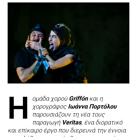
Η
ομάδα χορού
Griffón
και η
χορογράφος
Ιωάννα Πορτόλου
παρουσιάζουν τη νέα τους
παραγωγή
Veritas
, ένα διορατικό
και επίκαιρο έργο που διερευνά την έννοια