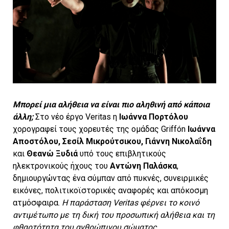
Μπορεί μια αλήθεια να είναι πιο αληθινή από κάποια
άλλη;
Στο νέο έργο Veritas η
Ιωάννα Πορτόλου
χορογραφεί τους χορευτές της ομάδας Griffón
Ιωάννα
Αποστόλου, Σεσίλ Μικρούτσικου, Γιάννη Νικολαΐδη
και
Θεανώ Ξυδιά
υπό τους επιβλητικούς
ηλεκτρονικούς ήχους του
Αντώνη Παλάσκα
,
δημιουργώντας ένα σύμπαν από πυκνές, συνειρμικές
εικόνες, πολιτικοϊστορικές αναφορές και απόκοσμη
ατμόσφαιρα.
Η παράσταση Veritas φέρνει το κοινό
αντιμέτωπο με τη δική του προσωπική αλήθεια και τη
φθαρτότητα του ανθρώπινου σώματος.