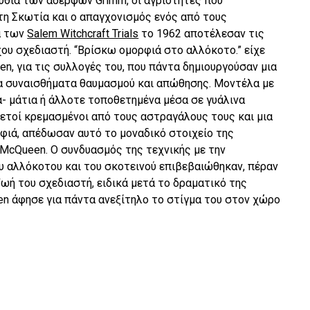
μύθια των αδερφών Grimm, οι αγριότητες που
η Σκωτία και ο απαγχονισμός ενός από τους
α των
Salem Witchcraft Trials
το 1962 αποτέλεσαν τις
ου σχεδιαστή. “Βρίσκω ομορφιά στο αλλόκοτο.” είχε
, για τις συλλογές του, που πάντα δημιουργούσαν μια
τα συναισθήματα θαυμασμού και απώθησης. Μοντέλα με
- μάτια ή άλλοτε τοποθετημένα μέσα σε γυάλινα
λετοί κρεμασμένοι από τους αστραγάλους τους και μια
φιά, απέδωσαν αυτό το μοναδικό στοιχείο της
McQueen. Ο συνδυασμός της τεχνικής με την
ου αλλόκοτου και του σκοτεινού επιβεβαιώθηκαν, πέραν
ζωή του σχεδιαστή, ειδικά μετά το δραματικό της
en άφησε για πάντα ανεξίτηλο το στίγμα του στον χώρο