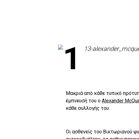
Μακριά από κάθε τυπικό πρότυπ
έμπνευσή του ο
Alexander McQu
κάθε συλλογής του.
Οι ασθενείς του Βικτωριανού ψυχ