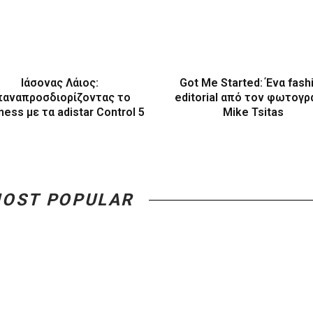
Ιάσονας Λάιος:
Got Me Started: Ένα fash
παναπροσδιορίζοντας το
editorial από τον φωτογ
ness με τα adistar Control 5
Mike Tsitas
OST POPULAR