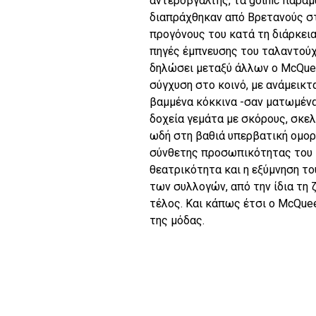
αντεροβγάλτης, τα gothic παρα
διαπράχθηκαν από Βρετανούς στ
προγόνους του κατά τη διάρκει
πηγές έμπνευσης του ταλαντούχ
δηλώσει μεταξύ άλλων ο McQueen
σύγχυση στο κοινό, με ανάμεικ
βαμμένα κόκκινα -σαν ματωμένα
δοχεία γεμάτα με σκόρους, σκε
ωδή στη βαθιά υπερβατική ομορ
σύνθετης προσωπικότητας του 
θεατρικότητα και η εξύμνηση τ
των συλλογών, από την ίδια τη 
τέλος. Και κάπως έτσι ο McQue
της μόδας.