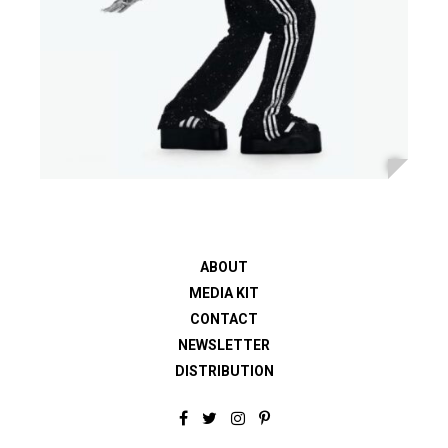
ABOUT
MEDIA KIT
CONTACT
NEWSLETTER
DISTRIBUTION
F
T
I
P
a
w
n
i