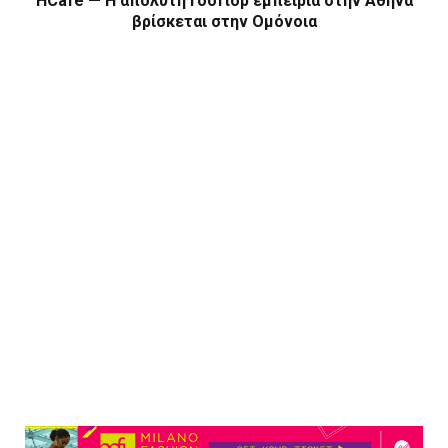
HCafé — Η απόλυτη rooftop εμπειρία στην Αθήνα
βρίσκεται στην Ομόνοια