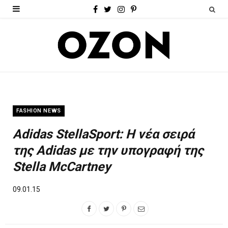
F
T
I
P
a
w
n
i
c
i
s
n
e
t
t
t
b
t
a
e
o
e
g
r
FASHION NEWS
o
r
r
e
Adidas StellaSport: Η νέα σειρά
k
a
s
της Adidas με την υπογραφή της
m
t
Stella McCartney
09.01.15