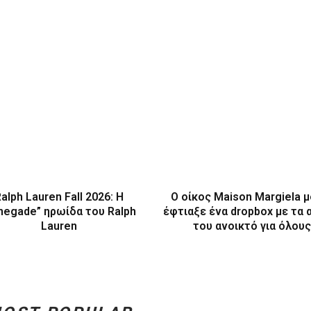
alph Lauren Fall 2026: Η
Ο οίκος Maison Margiela μ
negade” ηρωίδα του Ralph
έφτιαξε ένα dropbox με τα 
Lauren
του ανοικτό για όλους