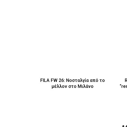
FILA FW 26: Νοσταλγία από το
R
μέλλον στο Μιλάνο
“re