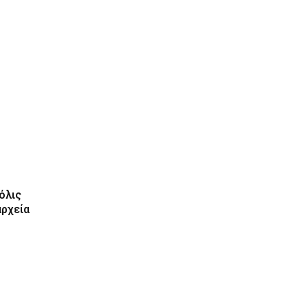
όλις
αρχεία