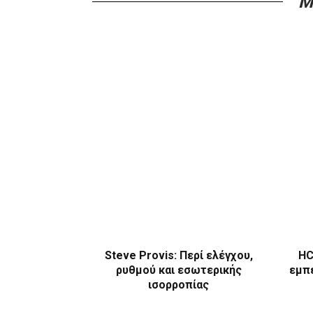
M
Steve Provis: Περί ελέγχου,
HC
ρυθμού και εσωτερικής
εμπε
ισορροπίας