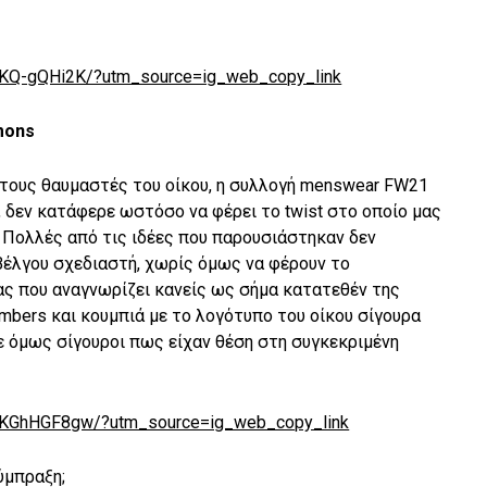
KKQ-gQHi2K/?utm_source=ig_web_copy_link
mons
τους θαυμαστές του οίκου, η συλλογή menswear FW21
, δεν κατάφερε ωστόσο να φέρει το twist στο οποίο μας
ς. Πολλές από τις ιδέες που παρουσιάστηκαν δεν
 Βέλγου σχεδιαστή, χωρίς όμως να φέρουν το
ας που αναγνωρίζει κανείς ως σήμα κατατεθέν της
ombers και κουμπιά με το λογότυπο του οίκου σίγουρα
ε όμως σίγουροι πως είχαν θέση στη συγκεκριμένη
CKKGhHGF8gw/?utm_source=ig_web_copy_link
ύμπραξη;