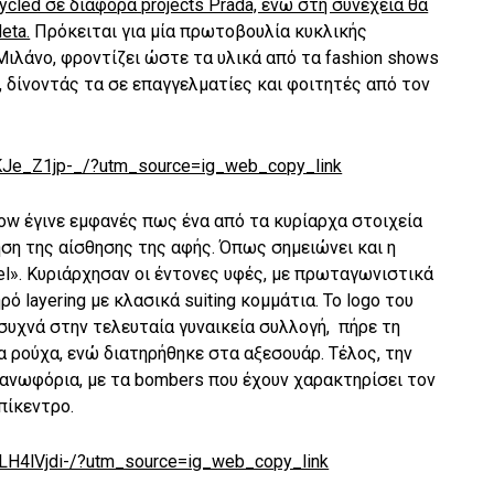
ycled σε διάφορα projects Prada, ενώ στη συνέχεια θα
eta.
Πρόκειται για μία πρωτοβουλία κυκλικής
 Μιλάνο, φροντίζει ώστε τα υλικά από τα fashion shows
», δίνοντάς τα σε επαγγελματίες και φοιτητές από τον
CKJe_Z1jp-_/?utm_source=ig_web_copy_link
ow έγινε εμφανές πως ένα από τα κυρίαρχα στοιχεία
ηση της αίσθησης της αφής. Όπως σημειώνει και η
eel». Κυριάρχησαν οι έντονες υφές, με πρωταγωνιστικά
ό layering με κλασικά suiting κομμάτια. Το logo του
συχνά στην τελευταία γυναικεία συλλογή, πήρε τη
 ρούχα, ενώ διατηρήθηκε στα αξεσουάρ. Τέλος, την
πανωφόρια, με τα bombers που έχουν χαρακτηρίσει τον
πίκεντρο.
LH4lVjdi-/?utm_source=ig_web_copy_link