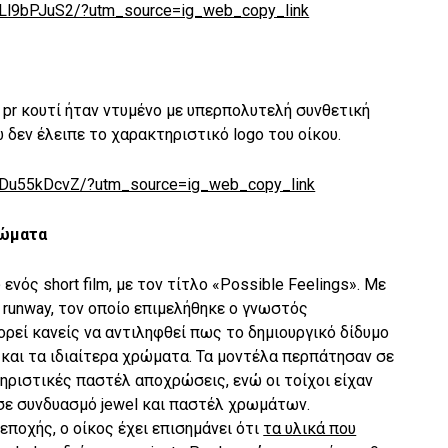
KLl9bPJuS2/?utm_source=ig_web_copy_link
ο pr κουτί ήταν ντυμένο με υπερπολυτελή συνθετική
δεν έλειπε το χαρακτηριστικό logo του οίκου.
KDu55kDcvZ/?utm_source=ig_web_copy_link
ώματα
ός short film, με τον τίτλο «Possible Feelings». Με
 runway, τον οποίο επιμελήθηκε ο γνωστός
πορεί κανείς να αντιληφθεί πως το δημιουργικό δίδυμο
 και τα ιδιαίτερα χρώματα. Τα μοντέλα περπάτησαν σε
ριστικές παστέλ αποχρώσεις, ενώ οι τοίχοι είχαν
 σε συνδυασμό jewel και παστέλ χρωμάτων.
ποχής, ο οίκος έχει επισημάνει ότι
τα υλικά που