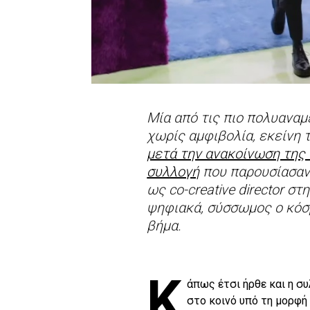
Μία από τις πιο πολυανα
χωρίς αμφιβολία, εκείνη 
μετά την ανακοίνωση της
συλλογή
που παρουσίασαν 
ως co-creative director σ
ψηφιακά, σύσσωμος ο κόσ
βήμα.
Κ
άπως έτσι ήρθε και η σ
στο κοινό υπό τη μορφή