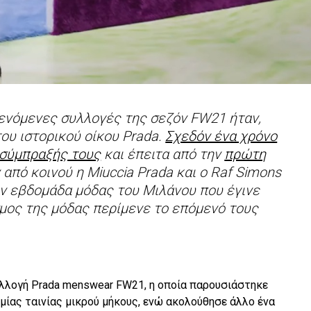
μενόμενες συλλογές της σεζόν FW21 ήταν,
του ιστορικού οίκου Prada.
Σχεδόν ένα χρόνο
 σύμπραξής τους
και έπειτα από την
πρώτη
από κοινού η Miuccia Prada και ο Raf Simons
την εβδομάδα μόδας του Μιλάνου που έγινε
μος της μόδας περίμενε το επόμενό τους
υλλογή Prada menswear FW21, η οποία παρουσιάστηκε
 μίας ταινίας μικρού μήκους, ενώ ακολούθησε άλλο ένα