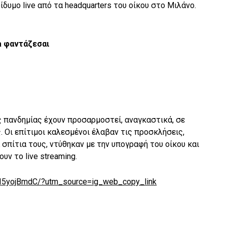
ίδυμο live από τα headquarters του οίκου στο Μιλάνο.
a
φαντάζεσαι
ς πανδημίας έχουν προσαρμοστεί, αναγκαστικά, σε
 Οι επίτιμοι καλεσμένοι έλαβαν τις προσκλήσεις,
 σπίτια τους, ντύθηκαν με την υπογραφή του οίκου και
ν το live streaming.
KI5yojBmdC/?utm_source=ig_web_copy_link