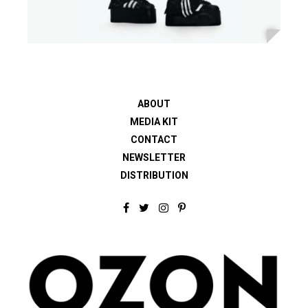
ABOUT
MEDIA KIT
CONTACT
NEWSLETTER
DISTRIBUTION
F
T
I
P
a
w
n
i
c
i
s
n
e
t
t
t
b
t
a
e
o
e
g
r
o
r
r
e
k
a
s
m
t