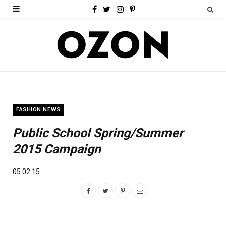
F
T
I
P
a
w
n
i
c
i
s
n
e
t
t
t
b
t
a
e
o
e
g
r
FASHION NEWS
o
r
r
e
Public School Spring/Summer
k
a
s
2015 Campaign
m
t
05.02.15