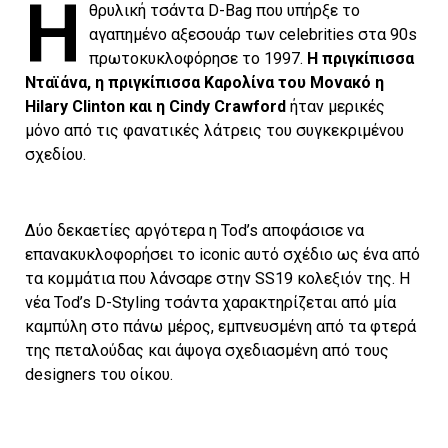
Η
θρυλική τσάντα D-Bag που υπήρξε το
αγαπημένο αξεσουάρ των celebrities στα 90s
πρωτοκυκλοφόρησε το 1997.
Η πριγκίπισσα
Νταϊάνα, η πριγκίπισσα Καρολίνα του Μονακό η
Hilary Clinton και η Cindy Crawford
ήταν μερικές
μόνο από τις φανατικές λάτρεις του συγκεκριμένου
σχεδίου.
Δύο δεκαετίες αργότερα η Tod’s αποφάσισε να
επανακυκλοφορήσει το iconic αυτό σχέδιο ως ένα από
τα κομμάτια που λάνσαρε στην SS19 κολεξιόν της. Η
νέα Tod’s D-Styling τσάντα χαρακτηρίζεται από μία
καμπύλη στο πάνω μέρος, εμπνευσμένη από τα φτερά
της πεταλούδας και άψογα σχεδιασμένη από τους
designers του οίκου.