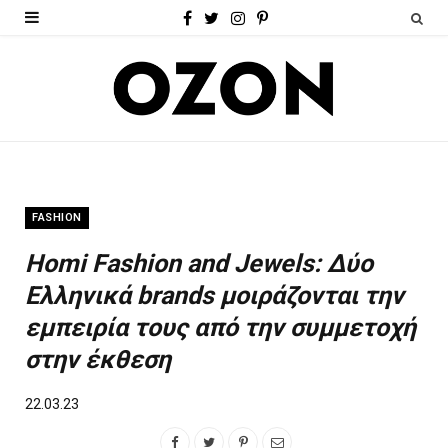
F
T
I
P
a
w
n
i
c
i
s
n
e
t
t
t
b
t
a
e
o
e
g
r
FASHION
o
r
r
e
Homi Fashion and Jewels: Δύο
k
a
s
Ελληνικά brands μοιράζονται την
m
t
εμπειρία τους από την συμμετοχή
στην έκθεση
22.03.23