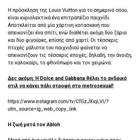
Η πρόσκληση της Louis Vuitton για το σημερινό σόου,
είναι κυριολεκτικά ένα επιτραπέζιο παιχνίδι.
Αποτελείται από μία χάρτινη κατασκευή που
απεικονίζει ένα σπίτι, ενώ διαθέτει ακόμη δύο ζάρια
και δύο φιγούρες, επίσης από χαρτί. Οι τέσσερις
πτυχές μάλιστα του παιχνιδιού φαίνεται να
απεικονίζουν τις τέσσερις εποχές, δηλαδή, την άνοιξη,
το καλοκαίρι, το φθινόπωρο και τον χειμώνα.
Δες ακόμη: H Dolce and Gabbana θέλει το ανδρικό
στιλ να κάνει πάλι στροφή στο metrosexual!
https://www.instagram.com/tv/CfGzJXiqLVI/?
utm_source=ig_web_copy_link
Η ζωή μετά τον Abloh