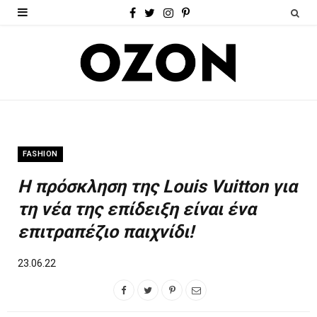
F
T
I
P
a
w
n
i
c
i
s
n
e
t
t
t
b
t
a
e
o
e
g
r
FASHION
o
r
r
e
H πρόσκληση της Louis Vuitton για
k
a
s
τη νέα της επίδειξη είναι ένα
m
t
επιτραπέζιο παιχνίδι!
23.06.22