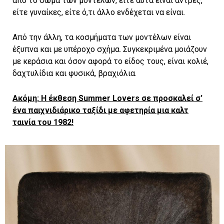
από το σώμα των μοντέλων, είτε αυτά είναι άντρες,
είτε γυναίκες, είτε ό,τι άλλο ενδέχεται να είναι.
Από την άλλη, τα κοσμήματα των μοντέλων είναι
έξυπνα και με υπέροχο σχήμα. Συγκεκριμένα μοιάζουν
με κεράσια και όσον αφορά το είδος τους, είναι κολιέ,
δαχτυλίδια και φυσικά, βραχιόλια.
Aκόμη: H έκθεση Summer Lovers σε προσκαλεί σ’
ένα παιχνιδιάρικο ταξίδι με αφετηρία μια καλτ
ταινία του 1982!