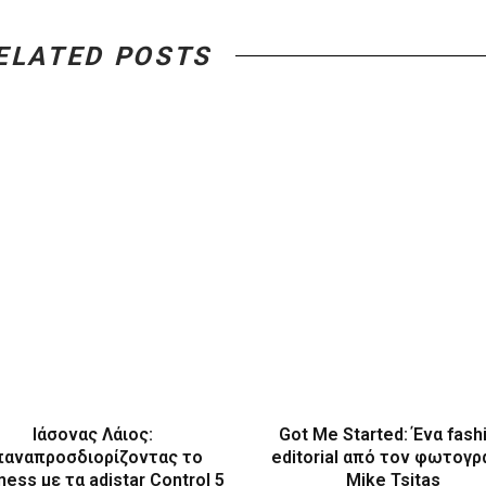
ELATED POSTS
Ιάσονας Λάιος:
Got Me Started: Ένα fash
παναπροσδιορίζοντας το
editorial από τον φωτογ
ness με τα adistar Control 5
Mike Tsitas