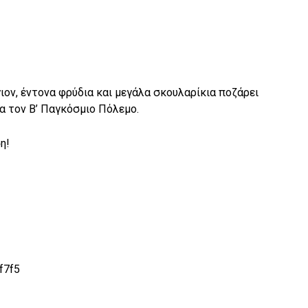
ον, έντονα φρύδια και μεγάλα σκουλαρίκια ποζάρει
 τον Β’ Παγκόσμιο Πόλεμο.
η!