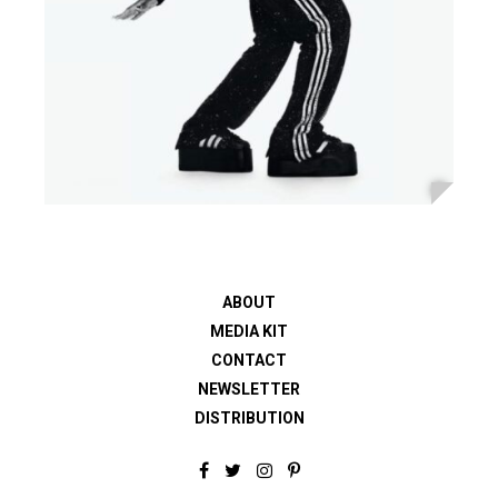
ABOUT
MEDIA KIT
CONTACT
NEWSLETTER
DISTRIBUTION
F
T
I
P
a
w
n
i