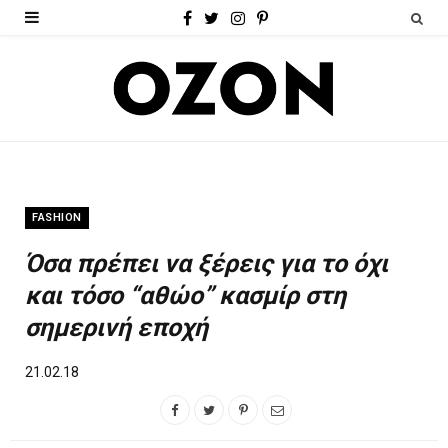
F
T
I
P
a
w
n
i
c
i
s
n
e
t
t
t
b
t
a
e
o
e
g
r
FASHION
o
r
r
e
Όσα πρέπει να ξέρεις για το όχι
k
a
s
και τόσο “αθώο” κασμίρ στη
m
t
σημερινή εποχή
21.02.18