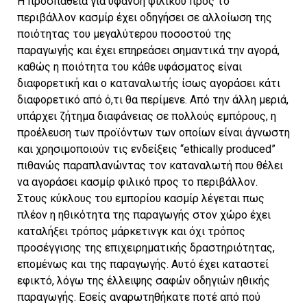
Η προσπάθεια για ύφανση φιλικού προς το
περιβάλλον κασμίρ έχει οδηγήσει σε αλλοίωση της
ποιότητας του μεγαλύτερου ποσοστού της
παραγωγής και έχει επηρεάσει σημαντικά την αγορά,
καθώς η ποιότητα του κάθε υφάσματος είναι
διαφορετική και ο καταναλωτής ίσως αγοράσει κάτι
διαφορετικό από ό,τι θα περίμενε. Από την άλλη μεριά,
υπάρχει ζήτημα διαφάνειας σε πολλούς εμπόρους, η
προέλευση των προϊόντων των οποίων είναι άγνωστη
και χρησιμοποιούν τις ενδείξεις “ethically produced”
πιθανώς παραπλανώντας τον καταναλωτή που θέλει
να αγοράσει κασμίρ φιλικό προς το περιβάλλον.
Στους κύκλους του εμπορίου κασμίρ λέγεται πως
πλέον η ηθικότητα της παραγωγής στον χώρο έχει
καταλήξει τρόπος μάρκετινγκ και όχι τρόπος
προσέγγισης της επιχειρηματικής δραστηριότητας,
επομένως και της παραγωγής. Αυτό έχει καταστεί
εφικτό, λόγω της έλλειψης σαφών οδηγιών ηθικής
παραγωγής. Εσείς αναρωτηθήκατε ποτέ από πού