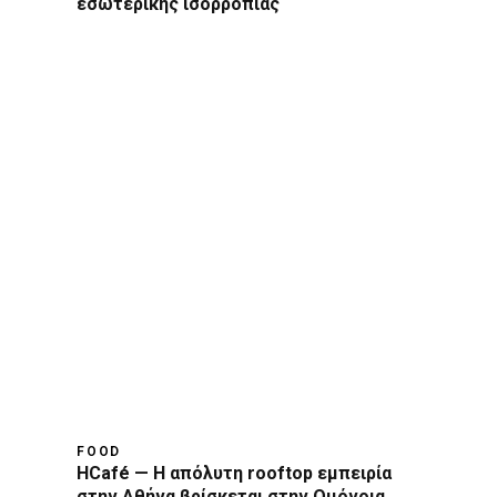
εσωτερικής ισορροπίας
FOOD
HCafé — Η απόλυτη rooftop εμπειρία
στην Αθήνα βρίσκεται στην Ομόνοια