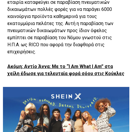
εταιρία καταφεύγει σε παραβίαση πνευματικών
δικαιωμάτων πολλές φορές για να παράγει 6000
καινούργια προϊόντα καθημερινά για τους
εκατομμύρια πελάτες της. Αυτή η παραβίαση των
πνευματικών δικαιωμάτων προς ίδιον όφελος
εμπίπτει σε παραβίαση του Νόμου γνωστού στις
Η.Π.Α. ως RICO που αφορά την διαφθορά στις
επιχειρήσεις.
Aκόμη: Αντίο Άννα: Με το “I Am What I Am” στα
χείλη έδωσε για τελευταία φορά σόου στις Κούκλες