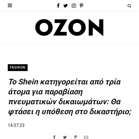
F
T
I
P
a
w
n
i
c
i
s
n
e
t
t
t
b
t
a
e
o
e
g
r
FASHION
o
r
r
e
Το Shein κατηγορείται από τρία
k
a
s
άτομα για παραβίαση
m
t
πνευματικών δικαιωμάτων: Θα
φτάσει η υπόθεση στο δικαστήριο;
14.07.23