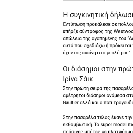
Η συγκινητική δήλωσ
Εντύπωση προκάλεσε σε πολλούς
υπήρξε σύντροφος της Westwood
απώλεια της αγαπημένης του “Δ
αυτό που σχεδιάζω ή πρόκειται ν
έχοντας εκείνη στο μυαλό μου”.
Oι διάσημοι στην πρώ
Ιρίνα Σάικ
Στην πρώτη σειρά της πασαρέλας
αμέτρητοι διάσημοι ανάμεσα στο
Gaultier αλλά και ο ποπ τραγουδ
Στην πασαρέλα τέλος έκανε την ε
εκθαμβωτική. Το super model πι
πράσινες μπότες με πλατφόρμα 