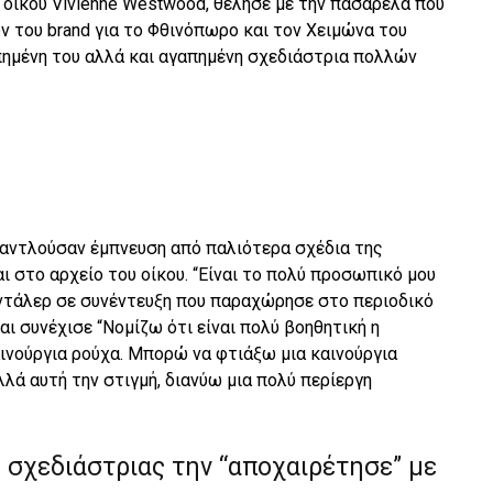
υ οίκου Vivienne Westwood, θέλησε με την πασαρέλα που
ν του brand για το Φθινόπωρο και τον Χειμώνα του
πημένη του αλλά και αγαπημένη σχεδιάστρια πολλών
 αντλούσαν έμπνευση από παλιότερα σχέδια της
 στο αρχείο του οίκου. “Είναι το πολύ προσωπικό μου
οντάλερ σε συνέντευξη που παραχώρησε στο περιοδικό
αι συνέχισε “Νομίζω ότι είναι πολύ βοηθητική η
αινούργια ρούχα. Μπορώ να φτιάξω μια καινούργια
λλά αυτή την στιγμή, διανύω μια πολύ περίεργη
 σχεδιάστριας την “αποχαιρέτησε” με