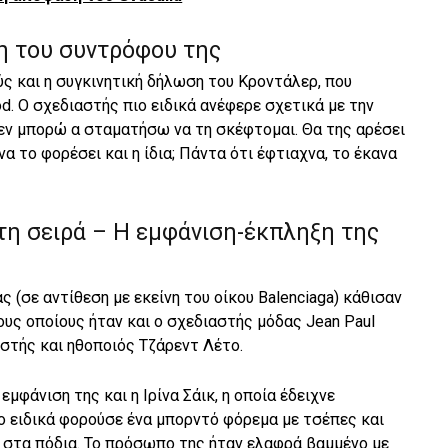
η του συντρόφου της
 και η συγκινητική δήλωση του Κροντάλερ, που
. O σχεδιαστής πιο ειδικά ανέφερε σχετικά με την
εν μπορώ α σταματήσω να τη σκέφτομαι. Θα της αρέσει
α το φορέσει και η ίδια; Πάντα ότι έφτιαχνα, το έκανα
τη σειρά – Η εμφάνιση-έκπληξη της
 (σε αντίθεση με εκείνη του οίκου Balenciaga) κάθισαν
υς οποίους ήταν και ο σχεδιαστής μόδας Jean Paul
ιστής και ηθοποιός Τζάρεντ Λέτο.
μφάνιση της και η Ιρίνα Σάικ, η οποία έδειχνε
ο ειδικά φορούσε ένα μπορντό φόρεμα με τσέπες και
στα πόδια. Το πρόσωπο της ήταν ελαφρά βαμμένο με