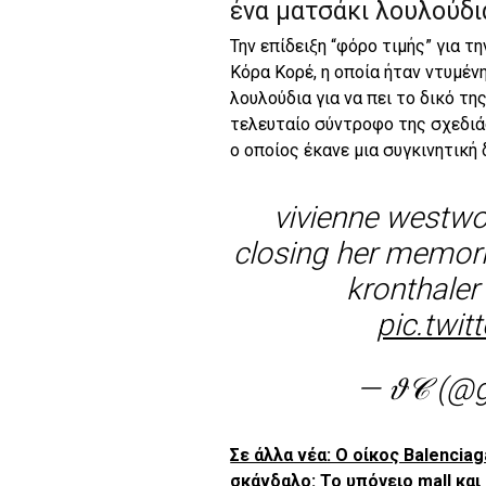
ένα ματσάκι λουλούδι
Την επίδειξη “φόρο τιμής” για 
Κόρα Κορέ, η οποία ήταν ντυμέν
λουλούδια για να πει το δικό τη
τελευταίο σύντροφο της σχεδιά
ο οποίος έκανε μια συγκινητική
vivienne westwo
closing her memori
kronthaler
pic.twi
— 𝜗𝒞 (@
Σε άλλα νέα: Ο οίκος Balencia
σκάνδαλο: Το υπόγειο mall και