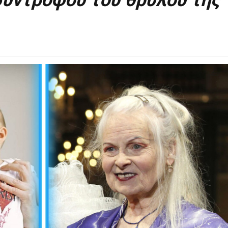
συντρόφου του θρύλου της