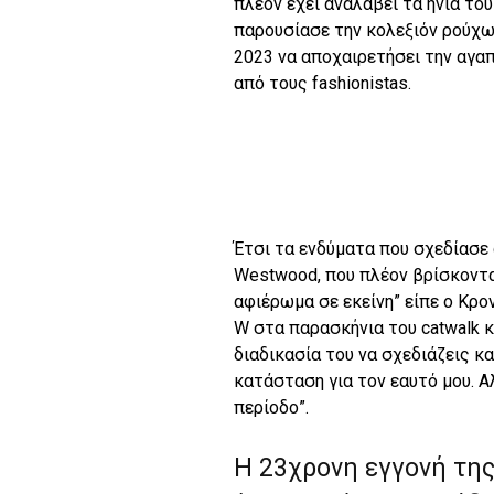
πλέον έχει αναλάβει τα ηνία το
παρουσίασε την κολεξιόν ρούχω
2023 να αποχαιρετήσει την αγα
από τους fashionistas.
Έτσι τα ενδύματα που σχεδίασε
Westwood, που πλέον βρίσκονται
αφιέρωμα σε εκείνη” είπε ο Κρ
W στα παρασκήνια του catwalk κ
διαδικασία του να σχεδιάζεις κ
κατάσταση για τον εαυτό μου. Α
περίοδο”.
Η 23χρονη εγγονή της