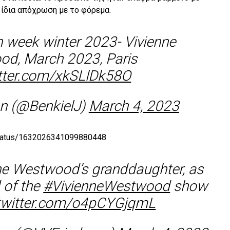
ν ίδια απόχρωση με το φόρεμα.
 week winter 2023- Vivienne
d, March 2023, Paris
itter.com/xkSLlDk58O
an (@BenkielJ)
March 4, 2023
y/status/1632026341099880448
nne Westwood’s granddaughter, as
d of the
#VivienneWestwood
show
.twitter.com/o4pCYGjqmL