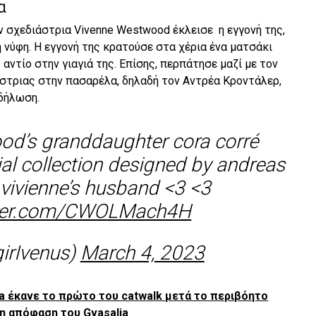
α
την σχεδιάστρια Vivenne Westwood έκλεισε η εγγονή της,
η νύφη. Η εγγονή της κρατούσε στα χέρια ένα ματσάκι
ς αντίο στην γιαγιά της. Επίσης, περπάτησε μαζί με τον
στριας στην πασαρέλα, δηλαδή τον Αντρέα Κροντάλερ,
 δήλωση.
od’s granddaughter cora corré
al collection designed by andreas
 vivienne’s husband <3 <3
tter.com/CWOLMach4H
girIvenus)
March 4, 2023
ga έκανε το πρώτο του catwalk μετά το περιβόητο
 η απόφαση του Gvasalia