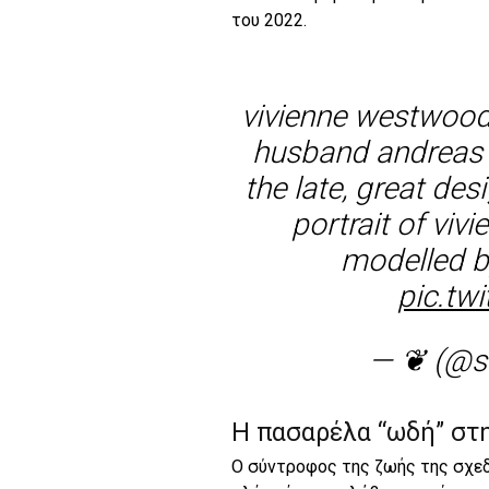
του 2022.
vivienne westwood 
husband andreas kr
the late, great des
portrait of viv
modelled b
pic.tw
— ❦ (@sa
Η πασαρέλα “ωδή” στ
O σύντροφος της ζωής της σχεδ