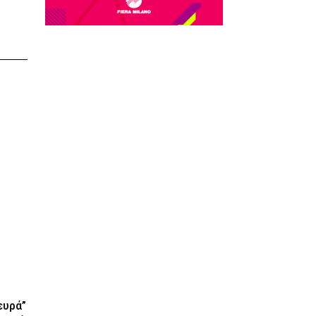
ευρά”