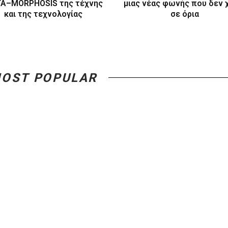
Α–MORPHOSIS της τέχνης
μιας νέας φωνής που δεν
και της τεχνολογίας
σε όρια
OST POPULAR