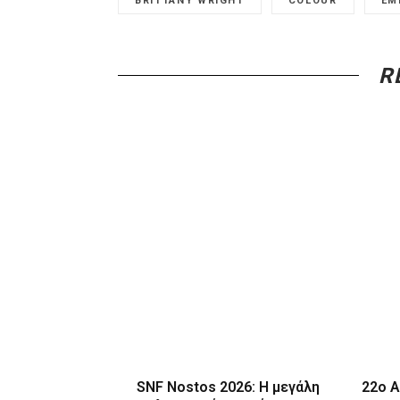
BRITTANY WRIGHT
COLOUR
EM
R
SNF Nostos 2026: Η μεγάλη
22ο A