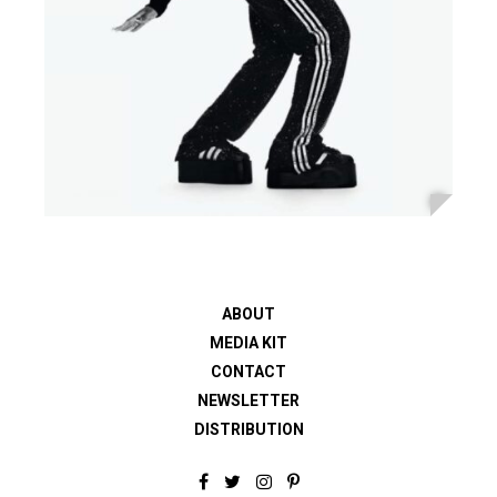
ABOUT
MEDIA KIT
CONTACT
NEWSLETTER
DISTRIBUTION
F
T
I
P