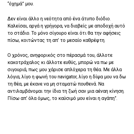
“όχημά” μου.
Δεν είναι άλλο η νεότητα από ένα άτυπο διόδιο.
Καλείσαι, αργά η γρήγορα, να διαβείς με αποδοχή αυτό
το στάδιο. Το μόνο σίγουρο είναι ότι θα την αφήσεις
πίσω, κοιτώντας τη απ’ το μεσαίο καθρέφτη.
Ο χρόνος, ανηφορικός στο πέρασμά του, άλλοτε
κακοτράχαλος κι άλλοτε ευθύς, μπορώ να πω με
σιγουριά, πως μου χάρισε απλόχερα τη θέα. Με άλλα
λόγια, λίγο η φωνή του navigator, λίγο η δίψα μου να δω
τη θέα, με έκανε να μη σταματώ πουθενά. Να
αντιλαμβάνομαι την ίδια τη ζωή σαν μια αέναη κίνηση.
Πίσω απ’ όλα όμως, το καύσιμό μου είναι η αγάπη”.