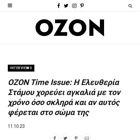
F
T
I
P
a
w
n
i
c
i
s
n
e
t
t
t
b
t
a
e
o
e
g
r
INTERVIEWS
o
r
r
e
OZON Time Issue: H Ελευθερία
k
a
s
Στάμου χορεύει αγκαλιά με τον
m
t
χρόνο όσο σκληρά και αν αυτός
φέρεται στο σώμα της
11.10.23