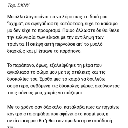
Top: DKNY
Με άλλα λόγια είναι σα να λέμε πως το δικό μου
“όχημα”, σε αψεγάδιαστη κατάσταση, είχε το καύσιμο
μα δεν είχε το προορισμό. Ποιος άλλωστε δε θα ‘θελε
την ευλυγισία των είκοσι με την αντίληψη των
τριάντα; H σκέψη αυτή περνούσε απ’ το μυαλό
διαρκώς και μ’ έπιανε το παράπονο.
Το παράπονο, όμως, εξαλείφθηκε τη μέρα που
αγκάλιασα το σώμα μου με τις ατέλειες και τις
δυσκολίες του. Έμαθα μες το καιρό να δουλεύω
σοφότερα, σεβόμενη τις δύσκολες μέρες, ακούγοντας
τους πόνους μου, χωρίς να πιέζομαι.
Με το χρόνο σαν δάσκαλο, κατάλαβα πως αν πηγαίνω
κόντρα στα σημάδια που αφήνει στο κορμί μου, η
αντίστασή μου θα ‘ρθει σαν αμείλικτη ανταπόδοσή
του.