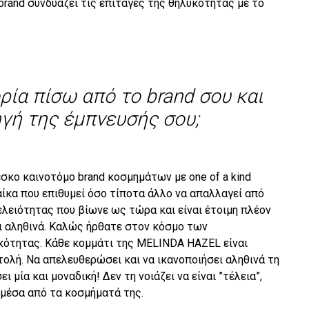
brand συνδυάζει τις επιταγές της θηλυκότητας με το
ορία πίσω από το brand σου και
ηγή της έμπνευσής σου;
έσκο καινοτόμο brand κοσμημάτων με one of a kind
αίκα που επιθυμεί όσο τίποτα άλλο να απαλλαγεί από
ελειότητας που βίωνε ως τώρα και είναι έτοιμη πλέον
ι αληθινά. Καλώς ήρθατε στον κόσμο των
κότητας. Κάθε κομμάτι της
MELINDA
HAZEL
είναι
ολή. Να απελευθερώσει και να ικανοποιήσει αληθινά τη
ι μία και μοναδική! Δεν τη νοιάζει να είναι ”τέλεια”,
 μέσα από τα κοσμήματά της.