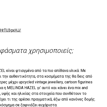
wHrTU3gxHJ/
υφάσματα χρησιμοποιείς;
ZEL
είναι φτιαγμένα από τα πιο απίθανα υλικά. Με
ι την αυθεντικότητα, στα κοσμήματα της θα δεις από
ς μέχρι upcycled vintage jewellery, cartoon figurines
ια η
MELINDA
HAZEL
γι’ αυτό και κάνει ένα mix and
, υφής και ηλικίας στα στοιχεία που συνθέτουν το
έχει τι της αρέσει πραγματικά, έξω από κανόνες δομής.
 κόσμημα σε ξαφνιάζει ευχάριστα.