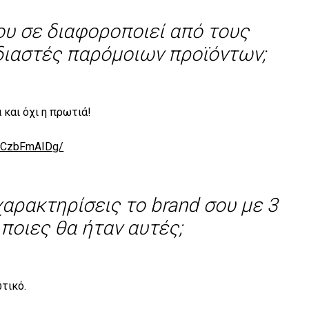
που σε διαφοροποιεί από τους
ιαστές παρόμοιων προϊόντων;
 και όχι η πρωτιά!
BwCzbFmAIDg/
αρακτηρίσεις το brand σου με 3
 ποιες θα ήταν αυτές;
τικό.