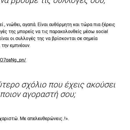
να βρούμε τις συλλογές σου;
εί , νιώθει, αγαπά. Είναι αυθόρμητη και τώρα πια ξέρεις
ογές της μπορείς να τις παρακολουθείς μέσω social
ίναι οι συλλογές της να βρίσκονται σε σημεία
 την εμπνέουν.
BwO7qaNg_pn/
ύτερο σχόλιο που έχεις ακούσει
ποιον αγοραστή σου;
χαριστώ. Με απελευθερώνεις..!».