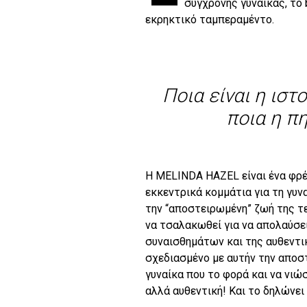
σύγχρονης γυναίκας, το 
εκρηκτικό ταμπεραμέντο.
Ποια είναι η ιστ
ποια η π
H
MELINDA
HAZEL
είναι ένα φρ
εκκεντρικά κομμάτια για τη γυν
την “αποστειρωμένη” ζωή της τ
να τσαλακωθεί για να απολαύσε
συναισθημάτων και της αυθεντι
σχεδιασμένο με αυτήν την αποστ
γυναίκα που το φορά και να νιώσε
αλλά αυθεντική! Και το δηλώνει