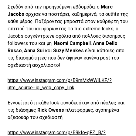
Σχεδόν από την προηγούμενη εβδομάδα, ο
Marc
Jacobs
άρχισε να ποστάρει, καθημερινά, τα outfits της
κάθε μέρας. Ποζάροντας μπροστά στον καθρέφτη του
σπιτιού του και φορώντας τα πιο extreme looks, ο
Jacobs συγκέντρωνε σχόλια από πολλούς διάσημους
followers του και μη.
Naomi Campbell
,
Anna Dello
Russo
,
Anna Sui
και
Suzy Menkes
είναι κάποιες απο
τις διασημότητες που δεν άφηναν κανένα post του
σχεδιαστή ασχολίαστο!
https://www.instagram.com/p/B9mMxWWlLKF/?
utm_source=ig_web_copy_link
Εννοείται ότι κάθε look συνοδευόταν από πέρλες και
τις διάσημες
Rick Owens
πλατφόρμες, αγαπημένα
αξεσουάρ του σχεδιαστή.
https://www.instagram.com/p/B9kIo-qFZ_B/?