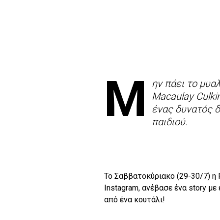
Μ
ην πάει το μυαλ
Macaulay Culki
ένας δυνατός δ
παιδιού.
Το Σαββατοκύριακο (29-30/7) η
Instagram, ανέβασε ένα story με
από ένα κουτάλι!