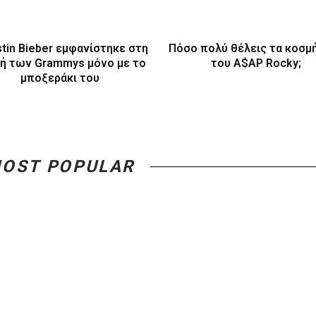
stin Bieber εμφανίστηκε στη
Πόσο πολύ θέλεις τα κοσμ
ή των Grammys μόνο με το
του A$AP Rocky;
μποξεράκι του
OST POPULAR