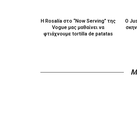
H Rosalía στο “Now Serving” της
O Ju
Vogue μας μαθαίνει να
σκην
φτιάχνουμε tortilla de patatas
M