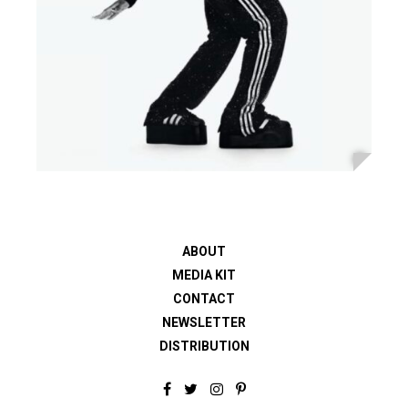
ABOUT
MEDIA KIT
CONTACT
NEWSLETTER
DISTRIBUTION
F
T
I
P
a
w
n
i