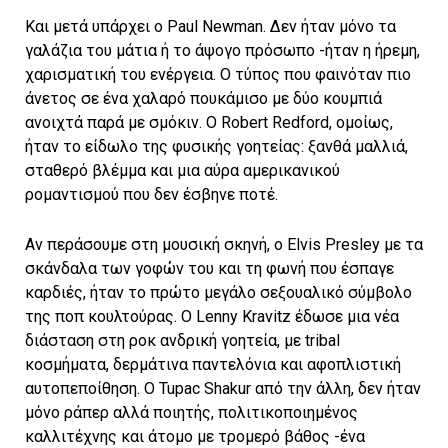
Και μετά υπάρχει ο Paul Newman. Δεν ήταν μόνο τα
γαλάζια του μάτια ή το άψογο πρόσωπο -ήταν η ήρεμη,
χαρισματική του ενέργεια. Ο τύπος που φαινόταν πιο
άνετος σε ένα χαλαρό πουκάμισο με δύο κουμπιά
ανοιχτά παρά με σμόκιν. Ο Robert Redford, ομοίως,
ήταν το είδωλο της φυσικής γοητείας: ξανθά μαλλιά,
σταθερό βλέμμα και μια αύρα αμερικανικού
ρομαντισμού που δεν έσβηνε ποτέ.
Αν περάσουμε στη μουσική σκηνή, ο Elvis Presley με τα
σκάνδαλα των γοφών του και τη φωνή που έσπαγε
καρδιές, ήταν το πρώτο μεγάλο σεξουαλικό σύμβολο
της ποπ κουλτούρας. Ο Lenny Kravitz έδωσε μια νέα
διάσταση στη ροκ ανδρική γοητεία, με tribal
κοσμήματα, δερμάτινα παντελόνια και αφοπλιστική
αυτοπεποίθηση. Ο Tupac Shakur από την άλλη, δεν ήταν
μόνο ράπερ αλλά ποιητής, πολιτικοποιημένος
καλλιτέχνης και άτομο με τρομερό βάθος -ένα