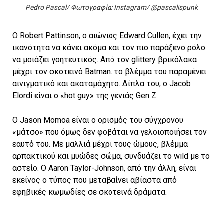
Pedro Pascal/ Φωτογραφία: Instagram/ @pascalispunk
Ο Robert Pattinson, ο αιώνιος Edward Cullen, έχει την
ικανότητα να κάνει ακόμα και τον πιο παράξενο ρόλο
να μοιάζει γοητευτικός. Από τον glittery βρικόλακα
μέχρι τον σκοτεινό Batman, το βλέμμα του παραμένει
αινιγματικό και ακαταμάχητο. Δίπλα του, ο Jacob
Elordi είναι ο «hot guy» της γενιάς Gen Z.
Ο Jason Momoa είναι ο ορισμός του σύγχρονου
«μάτσο» που όμως δεν φοβάται να γελοιοποιήσει τον
εαυτό του. Με μαλλιά μέχρι τους ώμους, βλέμμα
αρπακτικού και μυώδες σώμα, συνδυάζει το wild με το
αστείο. Ο Aaron Taylor-Johnson, από την άλλη, είναι
εκείνος ο τύπος που μεταβαίνει αβίαστα από
εφηβικές κωμωδίες σε σκοτεινά δράματα.