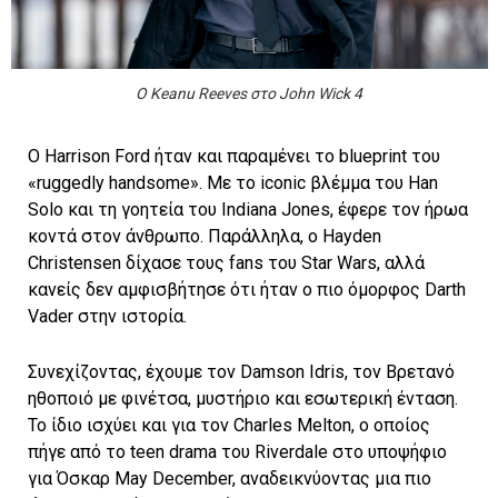
Ο Keanu Reeves στο John Wick 4
Ο Harrison Ford ήταν και παραμένει το blueprint του
«ruggedly handsome». Με το iconic βλέμμα του Han
Solo και τη γοητεία του Indiana Jones, έφερε τον ήρωα
κοντά στον άνθρωπο. Παράλληλα, ο Hayden
Christensen δίχασε τους fans του Star Wars, αλλά
κανείς δεν αμφισβήτησε ότι ήταν ο πιο όμορφος Darth
Vader στην ιστορία.
Συνεχίζοντας, έχουμε τον Damson Idris, τον Βρετανό
ηθοποιό με φινέτσα, μυστήριο και εσωτερική ένταση.
Το ίδιο ισχύει και για τον Charles Melton, ο οποίος
πήγε από το teen drama του Riverdale στο υποψήφιο
για Όσκαρ May December, αναδεικνύοντας μια πιο