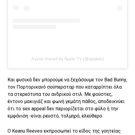
A post shared by Apple TV (@appletv)
Και φυσικά δεν μπορούμε να ξεχάσουμε τον Bad Bunny,
τον Πορτορικανό σούπερσταρ που καταρρίπτει όλα
τα στερεότυπα του ανδρικού στιλ. Με φούστες,
έντονο μακιγιάζ και φωνή γεμάτη πάθος, αποδεικνύει
ότι το sex appeal δεν περιορίζεται στο φύλο ή την
εμφάνιση -είναι ρευστό, τολμηρό, ελεύθερο.
Ο Keanu Reeves εκπροσωπεί το είδος της γοητείας