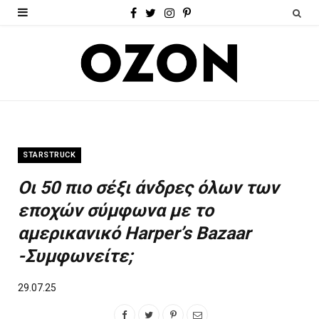
F
T
I
P
a
w
n
i
c
i
s
n
e
t
t
t
b
t
a
e
o
e
g
r
STARSTRUCK
o
r
r
e
Οι 50 πιο σέξι άνδρες όλων των
k
a
s
εποχών σύμφωνα με το
m
t
αμερικανικό Harper’s Bazaar
-Συμφωνείτε;
29.07.25