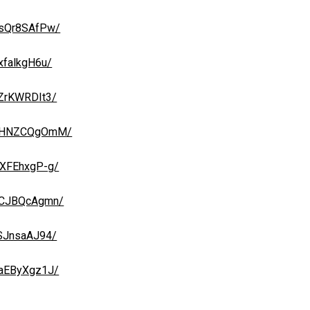
_sQr8SAfPw/
xfalkgH6u/
vZrKWRDIt3/
/B8HNZCQgOmM/
NXFEhxgP-g/
B8CJBQcAgmn/
-SJnsaAJ94/
3aEByXgz1J/