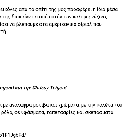
 εικόνες από το σπίτι της μας προσφέρει η ίδια μέσα
α της διακρίνεται από αυτόν τον καλιφορνέζικο,
ίσει να βλέπουμε στα αμερικανικά σίριαλ που
τή.
egend και της Chrissy Teigen!
 με ανάλαφρα μοτίβα και χρώματα, με την παλέτα του
 ρόλο, σε υφάσματα, ταπετσαρίες και σκεπάσματα.
_p1F1JgbFd/