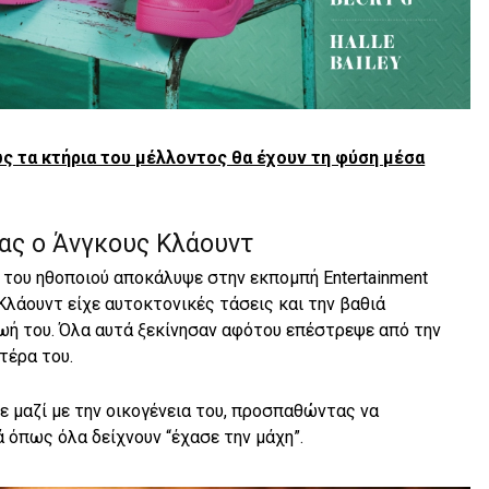
Πως τα κτήρια του μέλλοντος θα έχουν τη φύση μέσα
ίας ο Άνγκους Κλάουντ
 του ηθοποιού αποκάλυψε στην εκπομπή Entertainment
 Κλάουντ είχε αυτοκτονικές τάσεις και την βαθιά
ζωή του. Όλα αυτά ξεκίνησαν αφότου επέστρεψε από την
τέρα του.
ε μαζί με την οικογένεια του, προσπαθώντας να
ά όπως όλα δείχνουν “έχασε την μάχη”.