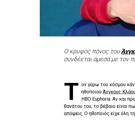
Ο κρυφός πόνος του
Άνγκ
συνδέεται άμεσα με τον π
T
oν γύρω του κόσμου κάν
ηθοποιού
Άνγκους Κλάο
HBO Euphoria. Αν και πρ
θανάτου του, το βέβαιο είναι π
απόψεις. Ο ηθοποιός είχε όλη τ