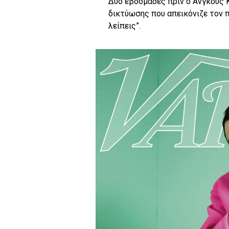
Δύο εβδομάδες πριν ο Άνγκους 
δικτύωσης που απεικόνιζε τον 
λείπεις”.