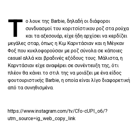
Τ
ο λουκ της Barbie, δηλαδή οι διάφοροι
συνδυασμοί του κοριτσίστικου ροζ στα ρούχα
και τα αξεσουάρ, είχε ήδη αρχίσει να κερδίζει
μεγάλες σταρ, όπως η Κιμ Καρντάσιαν και η Μέγκαν
Φοξ που κυκλοφορούσαν με ροζ σύνολα σε κάποιες
casual αλλά και βραδινές εξόδους τους. Μάλιστα, η
Καρντάσιαν είχε αναφέρει σε συνέντευξη της, ότι
πλέον θα κάνει το στιλ της να μοιάζει με ένα είδος
φουτουριστικής Barbie, η οποία είναι λίγο διαφορετική
από τα συνηθισμένα.
https://www.instagram.com/tv/Cfo-cUPl_o6/?
utm_source=ig_web_copy_link