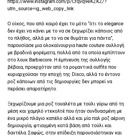
https://www.instagram.com/p/Cfqvq9eKZKZ/?
utm_source=ig_web_copy_link
Ο οίκος, που από καιρό έχει το μότο “ότι το elegance
δεν έχει να κάνει με το να σε ξεχωρίζει κάποιος από
το πλήθος, αλλά με το να σε θυμάται για πάντα”,
παρουσίασε μια ολοκαίνουργια haute couture συλλογή
με βραδινά φορέματα, πολλά από τα οποία εμπίπτουν
στο λουκ Barbiecore. H έμπνευση της συλλογής
βέβαια, προερχόταν από τα ρομαντικά outfits που
κυριαρχούσαν την εποχή της Disco, αλλά το έντονο
ροζ κάποιων από τις δημιουργίες δεν μπορεί να
περάσει απαρατήρητο.
Ξεχωρίζουμε μια ροζ τουαλέτα με τούλι γύρω από τη
μέση και χαμηλό ντεκολτέ που ήταν συνδυασμένη με
ένα μικρό πλάγιο καπέλο αλλά και μία παλ ροζ αέρινη
δημιουργία, φτιαγμένη κατά βάση από τούλι και
δαντέλα. Σαφώς, στην επίδειξη παρουσιάστηκαν και