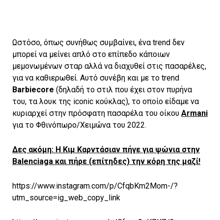
Ωστόσο, όπως συνήθως συμβαίνει, ένα trend δεν
μπορεί να μείνει απλό στο επίπεδο κάποιων
μεμονωμένων σταρ αλλά να διαχυθεί στις πασαρέλες,
για να καθιερωθεί. Αυτό συνέβη και με το trend
Barbiecore
(δηλαδή το στιλ που έχει στον πυρήνα
του, τα λουκ της iconic κούκλας), το οποίο είδαμε να
κυριαρχεί στην πρόσφατη πασαρέλα του οίκου
Armani
για το Φθινόπωρο/Χειμώνα του 2022.
Δες ακόμη: H Kιμ Καρντάσιαν πήγε για ψώνια στην
Balenciaga και πήρε (επίτηδες) την κόρη της μαζί!
https://www.instagram.com/p/CfqbKm2Mom-/?
utm_source=ig_web_copy_link