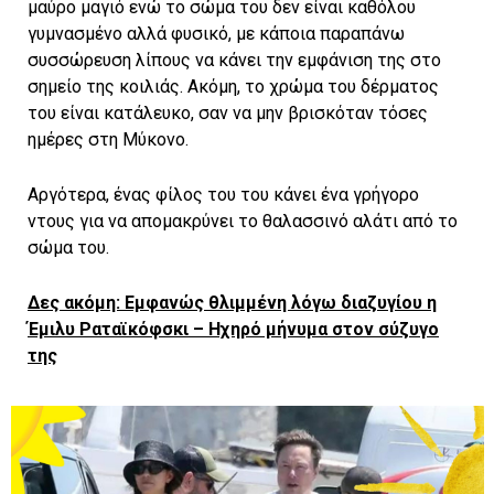
μαύρο μαγιό ενώ το σώμα του δεν είναι καθόλου
γυμνασμένο αλλά φυσικό, με κάποια παραπάνω
συσσώρευση λίπους να κάνει την εμφάνιση της στο
σημείο της κοιλιάς. Ακόμη, το χρώμα του δέρματος
του είναι κατάλευκο, σαν να μην βρισκόταν τόσες
ημέρες στη Μύκονο.
Aργότερα, ένας φίλος του του κάνει ένα γρήγορο
ντους για να απομακρύνει το θαλασσινό αλάτι από το
σώμα του.
Δες ακόμη: Εμφανώς θλιμμένη λόγω διαζυγίου η
Έμιλυ Ραταϊκόφσκι – Ηχηρό μήνυμα στον σύζυγο
της