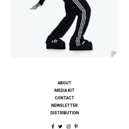
ABOUT
MEDIA KIT
CONTACT
NEWSLETTER
DISTRIBUTION
F
T
I
P