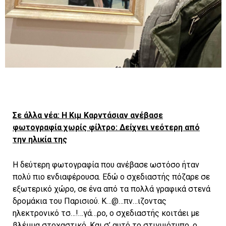
Σε άλλα νέα: H Kιμ Καρντάσιαν ανέβασε
φωτογραφία χωρίς φίλτρο: Δείχνει νεότερη από
την ηλικία της
Η δεύτερη φωτογραφία που ανέβασε ωστόσο ήταν
πολύ πιο ενδιαφέρουσα. Εδώ ο σχεδιαστής πόζαρε σε
εξωτερικό χώρο, σε ένα από τα πολλά γραφικά στενά
δρομάκια του Παρισιού. Κ…@…πν…ιζοντας
ηλεκτρονικό τσ…!…γά…ρο, ο σχεδιαστής κοιτάει με
βλέμμα στοχαστικό. Και σ’ αυτό το στιγμιότυπο, ο