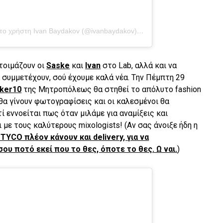
Η δημοσίευση κοινοποιήθηκε από το χρήστη Ivan Baydakov (@ivanbaydakov)
στις
23 Νοέ, 2018 στις 4:3
ετοιμάζουν οι
Saske
και
Ivan
στο Lab, αλλά και να
 συμμετέχουν, σού έχουμε καλά νέα. Tην Πέμπτη 29
ker10
της Μητροπόλεως θα στηθεί το απόλυτο fashion
θα γίνουν φωτογραφίσεις και οι καλεσμένοι θα
ί εννοείται πως όταν μιλάμε για αναμίξεις και
 με τους καλύτερους mixologists! (Αν σας άνοιξε ήδη η
 TYCO πλέον κάνουν και delivery, για να
υ ποτό εκεί που το θες, όποτε το θες. Ω ναι.
)