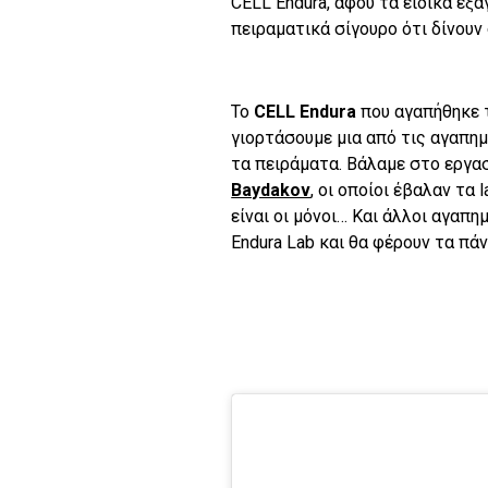
CELL Endura, αφού τα ειδικά εξά
πειραματικά σίγουρο ότι δίνουν
Το
CELL Endura
που αγαπήθηκε τ
γιορτάσουμε μια από τις αγαπημ
τα πειράματα. Βάλαμε στο εργα
Βaydakov
, οι οποίοι έβαλαν τα 
είναι οι μόνοι… Και άλλοι αγαπ
Endura Lab και θα φέρουν τα πά