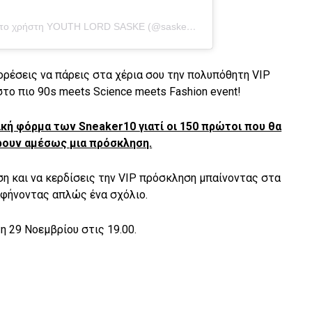
Η δημοσίευση κοινοποιήθηκε από το χρήστη YOUTH LORD SASKE (@saskepticism)
στις
22 Νοέ, 2018 σ
ορέσεις να πάρεις στα χέρια σου την πολυπόθητη VIP
το πιο 90s meets Science meets Fashion event!
ική φόρμα των Sneaker10 γιατί οι 150 πρώτοι που θα
ρουν αμέσως μια πρόσκληση.
ση και να κερδίσεις την VIP πρόσκληση μπαίνοντας στα
αφήνοντας απλώς ένα σχόλιο.
η 29 Νοεμβρίου στις 19.00.