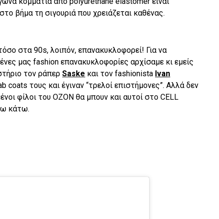
γωνα κομμάτια από polyurethane elastomer είναι
 στο βήμα τη σιγουριά που χρειάζεται καθένας.
όσο στα 90s, λοιπόν, επανακυκλοφορεί! Για να
ένες μας fashion επανακυκλοφορίες αρχίσαμε κι εμείς
στήριο τον ράπερ
Saske
και τον fashionista
Ιvan
lab coats τους και έγιναν “τρελοί επιστήμονες”. Αλλά δεν
ημένοι φίλοι του ΟΖΟΝ θα μπουν και αυτοί στο CELL
νω κάτω.