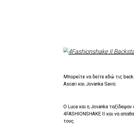
Μπορείτε να δείτε εδώ τις ba
Ascari και Jovanka Savic.
Ο Luca και η Jovanka ταξίδεψαν
4FASHIONSHAKE II και να απαθα
τους.