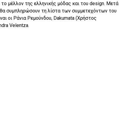
α το μέλλον της ελληνικής μόδας και του design. Mετά
υ θα συμπληρώσουν τη λίστα των συμμετεχόντων του
ίναι οι Ράνια Ρεμούνδου, Dakumata (Χρήστος
ndra Velentza.