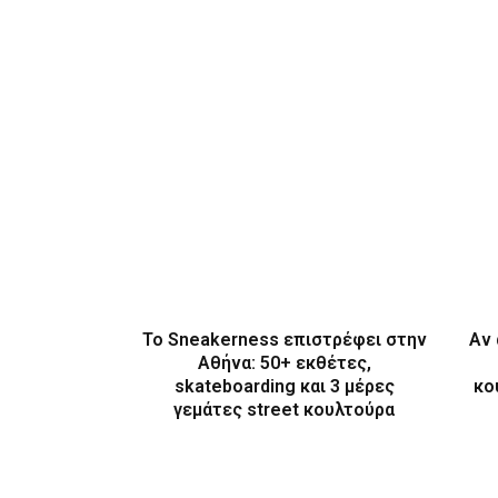
Το Sneakerness επιστρέφει στην
Αν 
Αθήνα: 50+ εκθέτες,
skateboarding και 3 μέρες
κο
γεμάτες street κουλτούρα