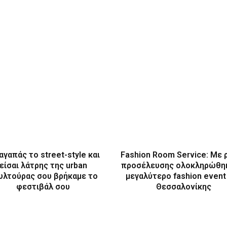
αγαπάς το street-style και
Fashion Room Service: Με 
είσαι λάτρης της urban
προσέλευσης ολοκληρώθη
υλτούρας σου βρήκαμε το
μεγαλύτερο fashion event
φεστιβάλ σου
Θεσσαλονίκης