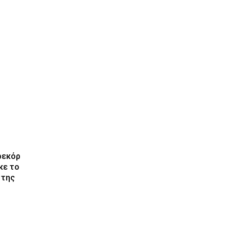
ρεκόρ
κε το
 της