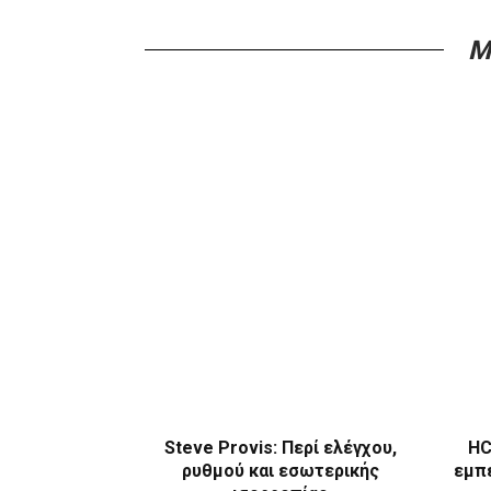
M
Steve Provis: Περί ελέγχου,
HC
ρυθμού και εσωτερικής
εμπε