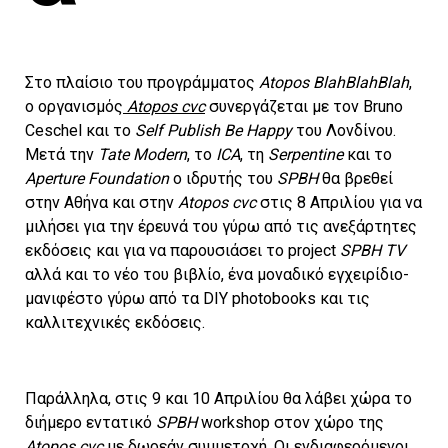
Στο πλαίσιο του προγράμματος
Atopos BlahBlahBlah
,
ο οργανισμός
Atopos cvc
συνεργάζεται με τον Bruno
Ceschel και το
Self Publish Be Happy
του Λονδίνου.
Μετά την
Tate Modern
, το
ICA
, τη
Serpentine
και το
Aperture Foundation
ο ιδρυτής του
SPBH
θα βρεθεί
στην Αθήνα και στην
Atopos cvc
στις 8 Απριλίου για να
μιλήσει για την έρευνά του γύρω από τις ανεξάρτητες
εκδόσεις και για να παρουσιάσει το project
SPBH TV
αλλά και το νέο του βιβλίο, ένα μοναδικό εγχειρίδιο-
μανιφέστο γύρω από τα DIY photobooks και τις
καλλιτεχνικές εκδόσεις.
Παράλληλα, στις 9 και 10 Απριλίου θα λάβει χώρα το
διήμερο εντατικό
SPBH
workshop στον χώρο της
Atopos cvc
με δωρεάν συμμετοχή. Οι ενδιαφερόμενοι