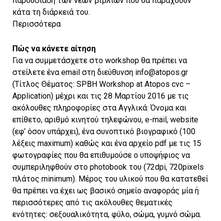
παρουσίαση των νέων βιβλίων που θα παραχθούν
κάτα τη διάρκειά του.
Περισσότερα
Πώς να κάνετε αίτηση
Για να συμμετάσχετε στο workshop θα πρέπει να
στείλετε ένα email στη διεύθυνση info@atopos.gr
(Τίτλος Θέματος: SPBH Workshop at Atopos cvc –
Application) μέχρι και τις 28 Μαρτίου 2016 με τις
ακόλουθες πληροφορίες στα Αγγλικά: Όνομα και
επίθετο, αριθμό κινητού τηλεφώνου, e-mail, website
(εφ’ όσον υπάρχει), ένα συνοπτικό βιογραφικό (100
λέξεις maximum) καθώς και ένα αρχείο pdf με τις 15
φωτογραφίες που θα επιθυμούσε ο υποψήφιος να
συμπεριληφθούν στο photobook του (72dpi, 720pixels
πλάτος minimum). Μέρος του υλικού που θα κατατεθεί
θα πρέπει να έχει ως βασικό σημείο αναφοράς μία ή
περισσότερες από τις ακόλουθες θεματικές
ενότητες: σεξουαλικότητα, φύλο, σώμα, γυμνό σώμα.