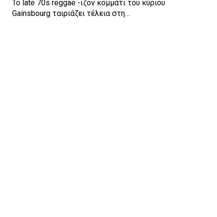
To late 70s reggae -ιζον κομμάτι του κύριου
Gainsbourg ταιριάζει τέλεια στη…