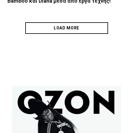
Bamboo και Diana μέσα από έργα τέχνης!
LOAD MORE