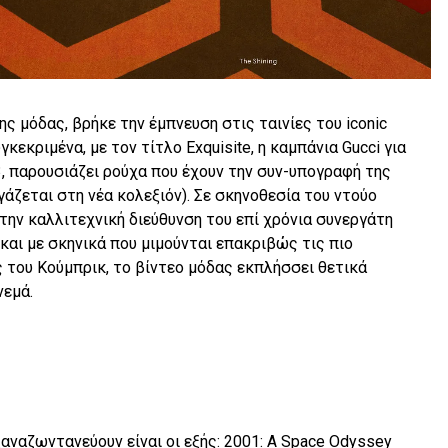
ς μόδας, βρήκε την έμπνευση στις ταινίες του iconic
κεκριμένα, με τον τίτλο Exquisite, η καμπάνια Gucci για
 παρουσιάζει ρούχα που έχουν την συν-υπογραφή της
γάζεται στη νέα κολεξιόν). Σε σκηνοθεσία του ντούο
ε την καλλιτεχνική διεύθυνση του επί χρόνια συνεργάτη
και με σκηνικά που μιμούνται επακριβώς τις πιο
ς του Κούμπρικ, το βίντεο μόδας εκπλήσσει θετικά
νεμά.
ς ξαναζωντανεύουν είναι οι εξής: 2001: A Space Odyssey