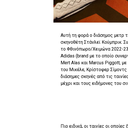
Αυτή τη φορά ο διάσημος μετρ τη
σκηνοθέτη Στάνλεϊ Κούμπρικ. Συγ
το Φθινόπωρο/Χειμώνα 2022-23,
Adidas (brand με το οποίο συνερ
Mert Alas και Marcus Piggott, μ
του Μικέλε, Κρίστοφερ Σίμοντς 
διάσημες σκηνές από τις ταινίε
μέχρι και τους ειδήμονες του σι
Πιο ειδικά, οι ταινίες οι οποίε