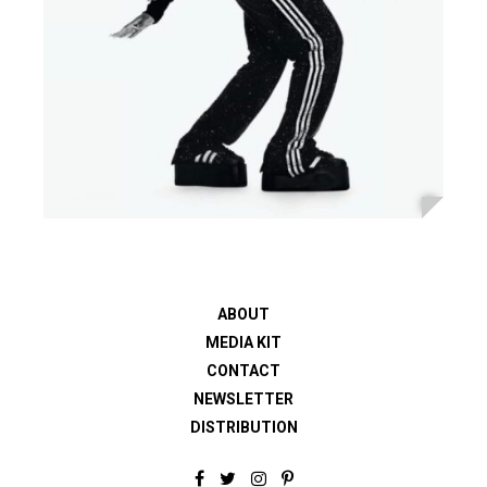
ABOUT
MEDIA KIT
CONTACT
NEWSLETTER
DISTRIBUTION
F
T
I
P