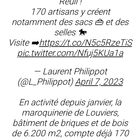
Reuil !
170 artisans y créent
notamment des sacs 👜 et des
selles 🐎
Visite ➡️
https://t.co/N5c5RzeTiS
pic.twitter.com/Nfuj5KUa1a
— Laurent Philippot
(@L_Philippot)
April 7, 2023
En activité depuis janvier, la
maroquinerie de Louviers,
bâtiment de briques et de bois
de 6.200 m2, compte déjà 170