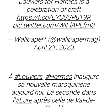
Louviers for Hermès is a
celebration of craft
https://t.co/EYUSSPu19R
pic.twitter.com/WiFlAPLfm3
— Wallpaper* (@wallpapermag)
April 21, 2023
À
#Louviers
,
#Hermès
inaugure
sa nouvelle maroquinerie
aujourd'hui. La seconde dans
l'
#Eure
après celle de Val-de-