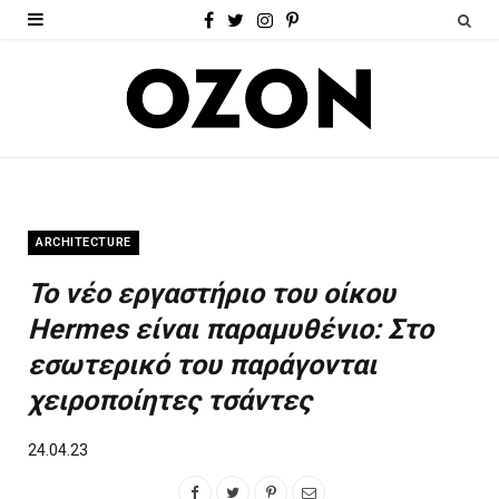
F
T
I
P
a
w
n
i
c
i
s
n
e
t
t
t
b
t
a
e
o
e
g
r
ARCHITECTURE
o
r
r
e
Το νέο εργαστήριο του οίκου
k
a
s
Hermes είναι παραμυθένιο: Στο
m
t
εσωτερικό του παράγονται
χειροποίητες τσάντες
24.04.23