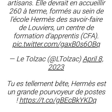
artisans. Elle devrait en accueillir
260 à terme, formés au sein de
l'école Hermès des savoir-faire
de Louviers, un centre de
formation d'apprentis (CFA).
pic.twitter.com/gaxB0s6OBq
— Le Tolzac (@LTolzac)
April 8,
2023
Tu es tellement bête, Hermès est
un grande pourvoyeur de postes
!
https://t.co/gBEcBkYKDq