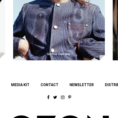
MEDIA KIT
CONTACT
NEWSLETTER
DISTRI
F
T
I
P
a
w
n
i
c
i
s
n
e
t
t
t
b
t
a
e