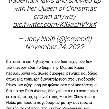
trademark laws and showed up
with her Queen of Christmas
crown anyway
pic.twitter.com/KlGazhVYxX
— Joey Nolfi (@joeynolfi)
November 24, 2022
Ωστόσο, οι εκπλήξεις για τους δύο τυχερούς δεν
τελειώνουν εδώ. Το δώρο της Μαράια Κάρεϊ
περιλαμβάνει και άλλες όμορφες στιγμές και δώρα
όπως μια τριήμερη διανυκτέρευση στο ξενοδοχείο
Plaza, μια εξόρμηση για ψώνια στο πολυκατάστημα
Saks στην Fifth Avenue, δύο γεύματα στα αγαπημένα
εστιατόρια της ερμηνεύτριας – το Mr Chow και το
Nobu, μία βραδιά παγοδρομίας με την συντροφιά
ζεστής σοκολάτας στο Κέντρο Ροκεφέλερ, μια