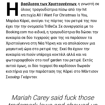
Η
βασίλισσα των Χριστουγέννων
, η γνωστή σε
όλους τραγουδίστρια πίσω από την hit
επιτυχία All I Want For Christmas Is You,
Μαράια Κάρεϊ, ανοίγει τις πόρτες του ρετιρέ της που
έχει την την ονομασία TriBeCa. Σε συνεργασία με το
Βοοking.com πιο ειδικά, η τραγουδίστρια θα δώσει την
ευκαιρία σε δύο τυχερούς φαν της να περάσουν τα
Χριστούγεννα στη Νέα Υόρκη και να απολαύσουν μια
μαγευτική ώρα στο ρετιρέ της. Εκεί θα έχουν την
ευκαιρία να πιούν υπέροχα κοκτέιλ αλλά και να
φωτογραφηθούν στο roof garden του ρετιρέ. Εκτός
αυτού όμως, οι δύο τυχεροί θα κερδίσουν δωρεάν
εισιτήρια για την παράσταση της Κάρεϊ στο Μάντισον
Σκουέηρ Γκάρντεν.
Mariah Carey said fuck those