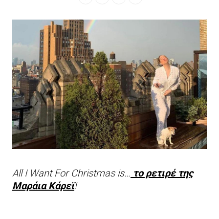
All I Want For Christmas is…
το ρετιρέ της
Μαράια Κάρεϊ
!