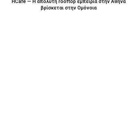
HCafé — Η απόλυτη rooftop εμπειρία στην Αθήνα
βρίσκεται στην Ομόνοια