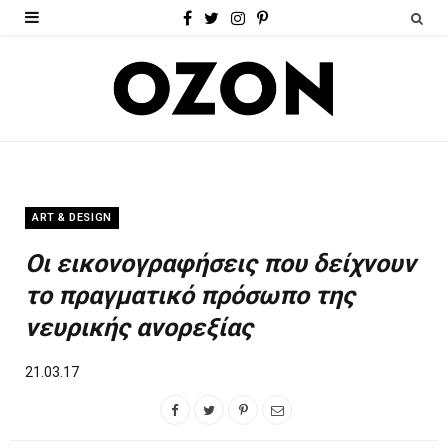
F
T
I
P
a
w
n
i
c
i
s
n
e
t
t
t
b
t
a
e
o
e
g
r
ART & DESIGN
o
r
r
e
Οι εικονογραφήσεις που δείχνουν
k
a
s
το πραγματικό πρόσωπο της
m
t
νευρικής ανορεξίας
21.03.17