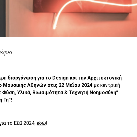
έφει.
τερη
διοργάνωση για το Design και την Αρχιτεκτονική
,
ο Μουσικής Αθηνών στις 22
Μαΐου
2024
με κεντρική
: Φύση, Υλικά, Βιωσιμότητα & Τεχνητή Νοημοσύνη”.
 Γη”!
για το ΕΣΩ 2024,
εδώ
!