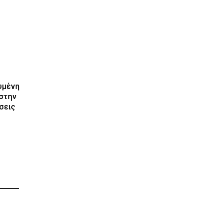
υμένη
 στην
σεις