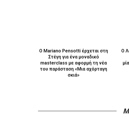
Ο Mariano Pensotti έρχεται στη
Ο Λ
Στέγη για ένα μοναδικό
masterclass με αφορμή τη νέα
μί
του παράσταση «Μια αχόρταγη
σκιά»
M