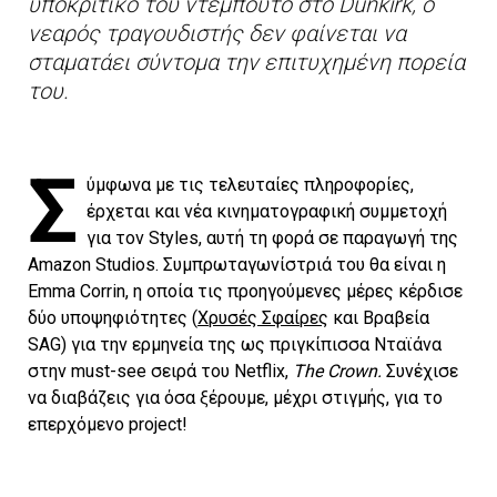
υποκριτικό του ντεμπούτο στο
Dunkirk
,
ο
νεαρός τραγουδιστής δεν φαίνεται να
σταματάει σύντομα την επιτυχημένη πορεία
του.
Σ
ύμφωνα με τις τελευταίες πληροφορίες,
έρχεται και νέα κινηματογραφική συμμετοχή
για τον Styles, αυτή τη φορά σε παραγωγή της
Amazon Studios. Συμπρωταγωνίστριά του θα είναι η
Emma Corrin, η οποία τις προηγούμενες μέρες κέρδισε
δύο υποψηφιότητες (
Χρυσές Σφαίρες
και Βραβεία
SAG) για την ερμηνεία της ως πριγκίπισσα Νταϊάνα
στην must-see σειρά του Netflix,
The
Crown
.
Συνέχισε
να διαβάζεις για όσα ξέρουμε, μέχρι στιγμής, για το
επερχόμενο project!