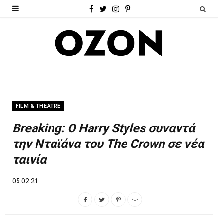
F
T
I
P
a
w
n
i
c
i
s
n
e
t
t
t
b
t
a
e
o
e
g
r
FILM & THEATRE
o
r
r
e
Breaking: Ο Harry Styles συναντά
k
a
s
την Νταϊάνα του The Crown σε νέα
m
t
ταινία
05.02.21