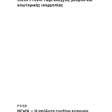
εσωτερικής ισορροπίας
FOOD
HCafé — Η απόλυτη rooftop εμπειρία