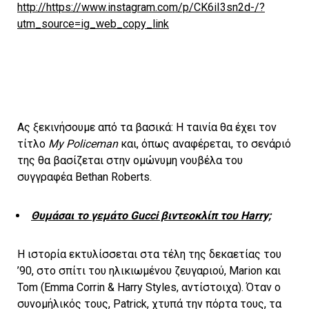
http://https://www.instagram.com/p/CK6iI3sn2d-/?
utm_source=ig_web_copy_link
Ας ξεκινήσουμε από τα βασικά: Η ταινία θα έχει τον
τίτλο
My
Policeman
και, όπως αναφέρεται, το σενάριό
της θα βασίζεται στην ομώνυμη νουβέλα του
συγγραφέα Bethan Roberts.
Θυμάσαι το γεμάτο Gucci βιντεοκλίπ του Harry;
Η ιστορία εκτυλίσσεται στα τέλη της δεκαετίας του
’90, στο σπίτι του ηλικιωμένου ζευγαριού, Marion και
Tom (Emma Corrin & Harry Styles, αντίστοιχα). Όταν ο
συνομήλικός τους, Patrick, χτυπά την πόρτα τους, τα