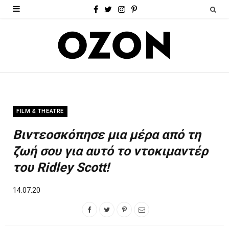
F
T
I
P
a
w
n
i
c
i
s
n
e
t
t
t
b
t
a
e
o
e
g
r
FILM & THEATRE
o
r
r
e
Βιντεοσκόπησε μια μέρα από τη
k
a
s
ζωή σου για αυτό το ντοκιμαντέρ
m
t
του Ridley Scott!
14.07.20