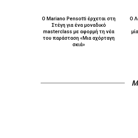
Ο Mariano Pensotti έρχεται στη
Ο Λ
Στέγη για ένα μοναδικό
masterclass με αφορμή τη νέα
μί
του παράσταση «Μια αχόρταγη
σκιά»
M