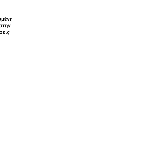
υμένη
 στην
σεις